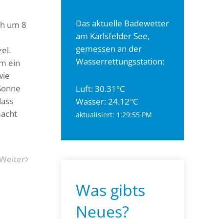
Das aktuelle Badewetter
ch um 8
am Karlsfelder See,
gemessen an der
el.
Wasserrettungsstation:
um ein
wie
 Sonne
Luft: 30.31°C
dass
Wasser: 24.12°C
macht
aktualisiert: 1:29:55 PM
Weiter
Was gibts
Neues?