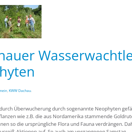
chauer Wasserwachtl
hyten
mein
,
KWW Dachau
.
en durch Überwucherung durch sogenannte Neophyten gefä
flanzen wie z.B. die aus Nordamerika stammende Goldrut
en so die ursprüngliche Flora und Fauna verdrängen. Dah
sreiß-Aktionen auf. So auch am vergangenen Samstag,