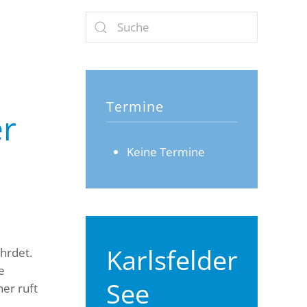
Termine
er
Keine Termine
Karlsfelder
hrdet.
e
See
er ruft