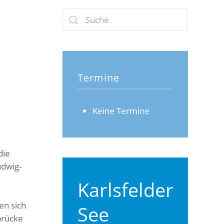
Termine
Keine Termine
die
udwig-
Karlsfelder
en sich
See
brücke